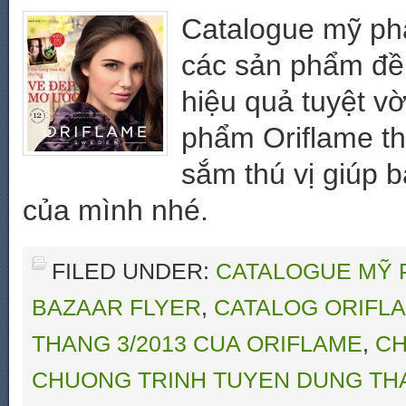
Catalogue mỹ phẩ
các sản phẩm đều
hiệu quả tuyệt v
phẩm Oriflame t
sắm thú vị giúp 
của mình nhé.
FILED UNDER:
CATALOGUE MỸ 
BAZAAR FLYER
,
CATALOG ORIFL
THANG 3/2013 CUA ORIFLAME
,
CH
CHUONG TRINH TUYEN DUNG THA