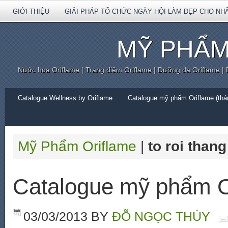
GIỚI THIỆU
GIẢI PHÁP TỔ CHỨC NGÀY HỘI LÀM ĐẸP CHO NH
MỸ PHẨM
Nước hoa Oriflame | Trang điểm Oriflame | Dưỡng da Oriflame |
Catalogue Wellness by Oriflame
Catalogue mỹ phẩm Oriflame (thán
Mỹ Phẩm Oriflame
|
to roi thang
Catalogue mỹ phẩm O
03/03/2013
BY
ĐỖ NGỌC THÚY