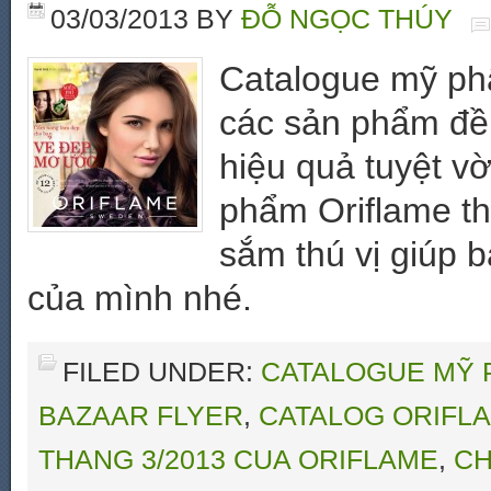
03/03/2013
BY
ĐỖ NGỌC THÚY
Catalogue mỹ phẩ
các sản phẩm đều
hiệu quả tuyệt v
phẩm Oriflame t
sắm thú vị giúp 
của mình nhé.
FILED UNDER:
CATALOGUE MỸ 
BAZAAR FLYER
,
CATALOG ORIFL
THANG 3/2013 CUA ORIFLAME
,
CH