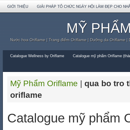
GIỚI THIỆU
GIẢI PHÁP TỔ CHỨC NGÀY HỘI LÀM ĐẸP CHO NH
MỸ PHẨM
Nước hoa Oriflame | Trang điểm Oriflame | Dưỡng da Oriflame |
Catalogue Wellness by Oriflame
Catalogue mỹ phẩm Oriflame (thán
Mỹ Phẩm Oriflame
|
qua bo tro 
oriflame
Catalogue mỹ phẩm O