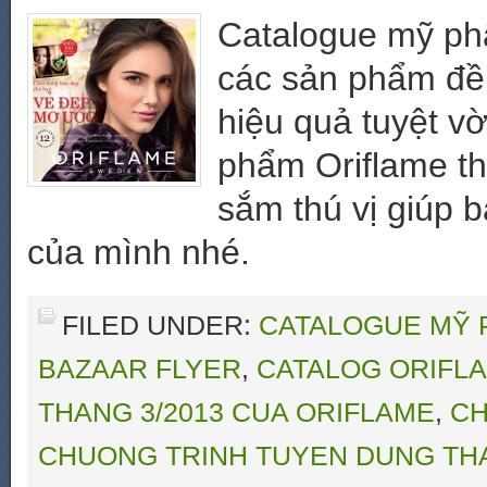
Catalogue mỹ phẩ
các sản phẩm đều
hiệu quả tuyệt v
phẩm Oriflame t
sắm thú vị giúp 
của mình nhé.
FILED UNDER:
CATALOGUE MỸ 
BAZAAR FLYER
,
CATALOG ORIFL
THANG 3/2013 CUA ORIFLAME
,
CH
CHUONG TRINH TUYEN DUNG THA