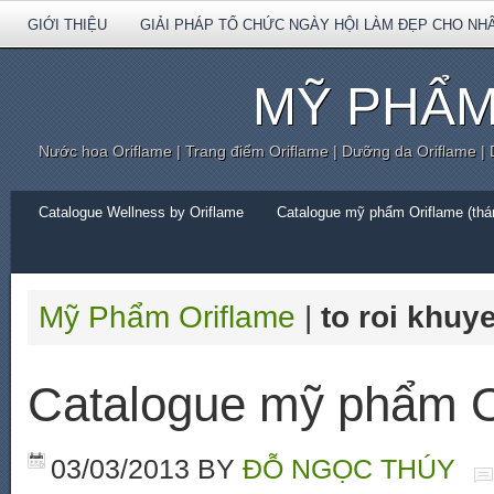
GIỚI THIỆU
GIẢI PHÁP TỔ CHỨC NGÀY HỘI LÀM ĐẸP CHO NH
MỸ PHẨM
Nước hoa Oriflame | Trang điểm Oriflame | Dưỡng da Oriflame |
Catalogue Wellness by Oriflame
Catalogue mỹ phẩm Oriflame (thán
Mỹ Phẩm Oriflame
|
to roi khuy
Catalogue mỹ phẩm O
03/03/2013
BY
ĐỖ NGỌC THÚY