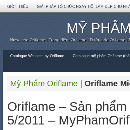
GIỚI THIỆU
GIẢI PHÁP TỔ CHỨC NGÀY HỘI LÀM ĐẸP CHO NH
MỸ PHẨM
Nước hoa Oriflame | Trang điểm Oriflame | Dưỡng da Oriflame |
Catalogue Wellness by Oriflame
Catalogue mỹ phẩm Oriflame (thán
Mỹ Phẩm Oriflame
|
Oriflame Mi
Oriflame – Sản phẩm 
5/2011 – MyPhamOrif