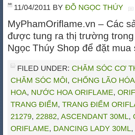
11/04/2011
BY
ĐỖ NGỌC THÚY
MyPhamOriflame.vn – Các sản
được tung ra thị trường trong
Ngọc Thúy Shop để đặt mua
FILED UNDER:
CHĂM SÓC CƠ T
CHĂM SÓC MÔI
,
CHỐNG LÃO HÓA
HOA
,
NƯỚC HOA ORIFLAME
,
ORI
TRANG ĐIỂM
,
TRANG ĐIỂM ORIF
21279
,
22882
,
ASCENDANT 30ML
,
ORIFLAME
,
DANCING LADY 30ML