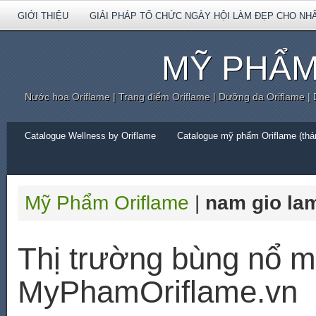
GIỚI THIỆU
GIẢI PHÁP TỔ CHỨC NGÀY HỘI LÀM ĐẸP CHO NH
MỸ PHẨM
Nước hoa Oriflame | Trang điểm Oriflame | Dưỡng da Oriflame |
Catalogue Wellness by Oriflame
Catalogue mỹ phẩm Oriflame (thán
Mỹ Phẩm Oriflame
|
nam gio la
Thị trường bùng nổ 
MyPhamOriflame.vn