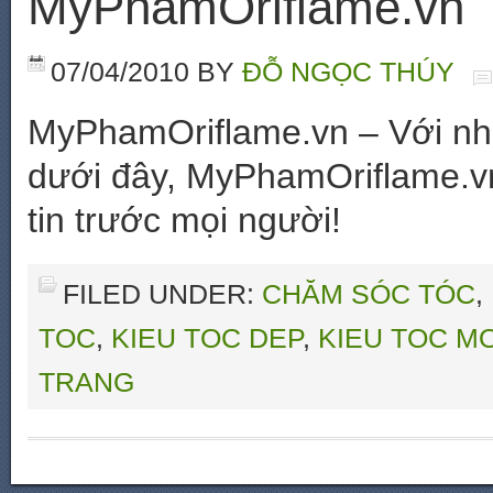
MyPhamOriflame.vn
07/04/2010
BY
ĐỖ NGỌC THÚY
MyPhamOriflame.vn – Với nhữ
dưới đây, MyPhamOriflame.v
tin trước mọi người!
FILED UNDER:
CHĂM SÓC TÓC
,
TOC
,
KIEU TOC DEP
,
KIEU TOC MO
TRANG