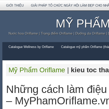
GIỚI THIỆU
GIẢI PHÁP TỔ CHỨC NGÀY HỘI LÀM ĐẸP CHO NH
MỸ PHẨM
Nước hoa Oriflame | Trang điểm Oriflame | Dưỡng da Oriflame |
Catalogue Wellness by Oriflame
Catalogue mỹ phẩm Oriflame (thán
Mỹ Phẩm Oriflame
|
kieu toc th
Những cách làm điệu c
– MyPhamOriflame.v