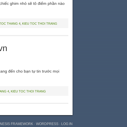
 chiếc ghim nhỏ sẽ tô điểm phần nào
 TOC THANG 4
,
KIEU TOC THOI TRANG
vn
ng đến cho bạn tự tin trước mọi
ANG 4
,
KIEU TOC THOI TRANG
NESIS FRAMEWORK
·
WORDPRESS
·
LOG IN