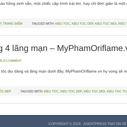
 hồng xinh xắn, một chiếc cặp hình trái tim, hay chỉ đơn giản là một
P
,
TRANG ĐIỂM
TAGGED WITH:
KIEU TOC
,
KIEU TOC DEP
,
KIEU TOC MOI
,
KIEU
g 4 lãng mạn – MyPhamOriflame.
VE A COMMENT
tóc dịu dàng và lãng mạn dưới đây, MyPhamOriflame.vn hy vọng sẽ ma
TÓC ĐẸP
TAGGED WITH:
KIEU TOC
,
KIEU TOC DEP
,
KIEU TOC MOI
,
KIEU TOC TH
COPYRIGHT © 2026 ·
AGENTPRESS TWO
ON
GE