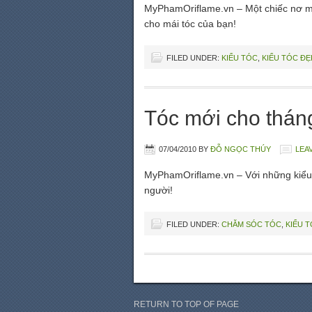
MyPhamOriflame.vn – Một chiếc nơ màu
cho mái tóc của bạn!
FILED UNDER:
KIỂU TÓC
,
KIỂU TÓC ĐẸ
Tóc mới cho thán
07/04/2010
BY
ĐỖ NGỌC THÚY
LEA
MyPhamOriflame.vn – Với những kiểu 
người!
FILED UNDER:
CHĂM SÓC TÓC
,
KIỂU 
RETURN TO TOP OF PAGE