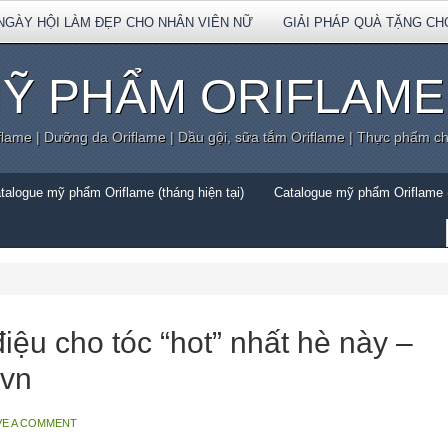
NGÀY HỘI LÀM ĐẸP CHO NHÂN VIÊN NỮ
GIẢI PHÁP QUÀ TẶNG CH
Ỹ PHẨM ORIFLAME
flame | Dưỡng da Oriflame | Dầu gội, sữa tắm Oriflame | Thực phẩm c
talogue mỹ phẩm Oriflame (tháng hiện tại)
Catalogue mỹ phẩm Oriflame (
ệu cho tóc “hot” nhất hè này –
vn
VE A COMMENT