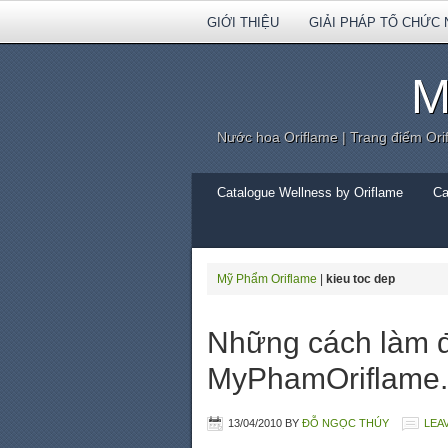
GIỚI THIỆU
GIẢI PHÁP TỔ CHỨC 
M
Nước hoa Oriflame | Trang điểm Ori
Catalogue Wellness by Oriflame
Ca
Mỹ Phẩm Oriflame
|
kieu toc dep
Những cách làm đi
MyPhamOriflame.
13/04/2010
BY
ĐỖ NGỌC THÚY
LEA