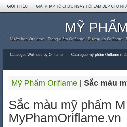
GIỚI THIỆU
GIẢI PHÁP TỔ CHỨC NGÀY HỘI LÀM ĐẸP CHO NH
MỸ PHẨM
Nước hoa Oriflame | Trang điểm Oriflame | Dưỡng da Oriflame |
Catalogue Wellness by Oriflame
Catalogue mỹ phẩm Oriflame (thán
Mỹ Phẩm Oriflame
|
Sắc màu m
Sắc màu mỹ phẩm M.
MyPhamOriflame.vn