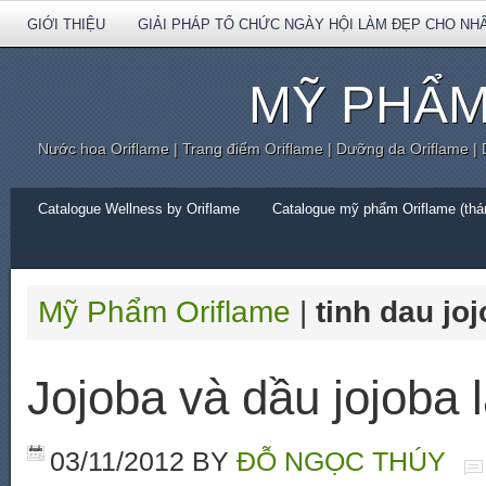
GIỚI THIỆU
GIẢI PHÁP TỔ CHỨC NGÀY HỘI LÀM ĐẸP CHO NH
MỸ PHẨM
Nước hoa Oriflame | Trang điểm Oriflame | Dưỡng da Oriflame |
Catalogue Wellness by Oriflame
Catalogue mỹ phẩm Oriflame (thán
Mỹ Phẩm Oriflame
|
tinh dau jo
Jojoba và dầu jojoba l
03/11/2012
BY
ĐỖ NGỌC THÚY