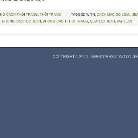
NG CÁCH THỜI TRANG
,
THỜI TRANG
TAGGED WITH:
CACH MAC DO JEAN
,
JEA
C
,
PHONG CACH DO JEAN
,
PHONG CACH THOI TRANG
,
QUAN AO JEAN
,
VAY JEAN
COPYRIGHT © 2026 ·
AGENTPRESS TWO
ON
GE