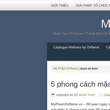
GIỚI THIỆU
GIẢI PHÁP TỔ CHỨC 
M
Nước hoa Oriflame | Trang điểm Ori
Catalogue Wellness by Oriflame
Ca
Mỹ Phẩm Oriflame
|
quan ao jean
5 phong cách mặc
15/03/2011
BY
ĐỖ NGỌC THÚY
LEA
MyPhamOriflame.vn – Đồ jean ngày na
giới thiệu 5 phong cách mặc đồ jean 