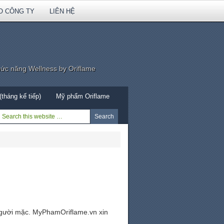
O CÔNG TY
LIÊN HỆ
hức năng Wellness by Oriflame
tháng kế tiếp)
Mỹ phẩm Oriflame
người mặc. MyPhamOriflame.vn xin