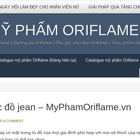
NGÀY HỘI LÀM ĐẸP CHO NHÂN VIÊN NỮ
GIẢI PHÁP QUÀ TẶNG CH
Ỹ PHẨM ORIFLAME
flame | Dưỡng da Oriflame | Dầu gội, sữa tắm Oriflame | Thực phẩm c
talogue mỹ phẩm Oriflame (tháng hiện tại)
Catalogue mỹ phẩm Oriflame (
 đồ jean – MyPhamOriflame.vn
VE A COMMENT
y có mặt trong tủ đồ của mọi gia đình phù hợp với mọi sở thích của 
mà bạn có thể lựa chọn.