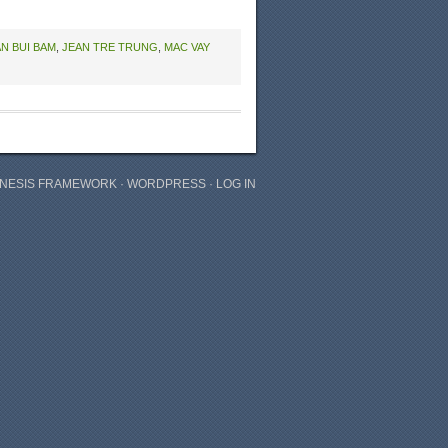
N BUI BAM
,
JEAN TRE TRUNG
,
MAC VAY
NESIS FRAMEWORK
·
WORDPRESS
·
LOG IN