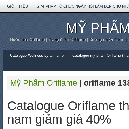
GIỚI THIỆU
GIẢI PHÁP TỔ CHỨC NGÀY HỘI LÀM ĐẸP CHO NH
MỸ PHẨM
Nước hoa Oriflame | Trang điểm Oriflame | Dưỡng da Oriflame |
Catalogue Wellness by Oriflame
Catalogue mỹ phẩm Oriflame (thán
Mỹ Phẩm Oriflame
|
oriflame 13
Catalogue Oriflame t
nam giảm giá 40%