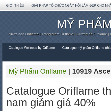
GIỚI THIỆU
GIẢI PHÁP TỔ CHỨC NGÀY HỘI LÀM ĐẸP CHO NH
MỸ PHẨM
Nước hoa Oriflame | Trang điểm Oriflame | Dưỡng da Oriflame |
Catalogue Wellness by Oriflame
Catalogue mỹ phẩm Oriflame (thán
Mỹ Phẩm Oriflame
|
10919 Asce
Catalogue Oriflame t
nam giảm giá 40%