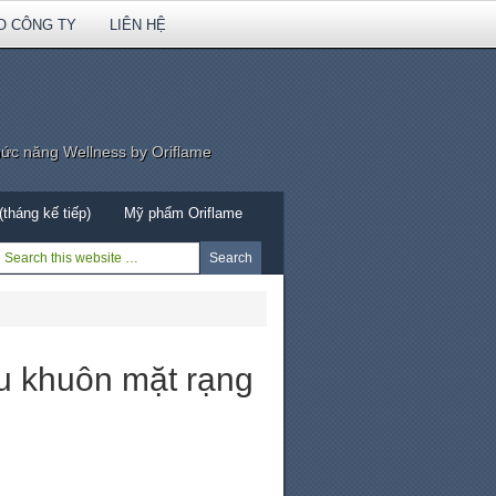
O CÔNG TY
LIÊN HỆ
hức năng Wellness by Oriflame
tháng kế tiếp)
Mỹ phẩm Oriflame
u khuôn mặt rạng