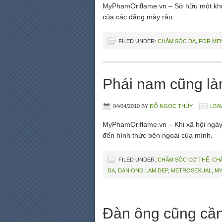
MyPhamOriflame.vn – Sở hữu một khuô
của các đấng mày râu.
FILED UNDER:
CHĂM SÓC DA
,
FOR ME
Phái nam cũng l
04/04/2010
BY
ĐỖ NGỌC THÚY
LEA
MyPhamOriflame.vn – Khi xã hội ngày 
đến hình thức bên ngoài của mình.
FILED UNDER:
CHĂM SÓC CƠ THỂ
,
CH
DA
,
DAN ONG LAM DEP
,
METROSEXUAL
,
MY
Đàn ông cũng cần