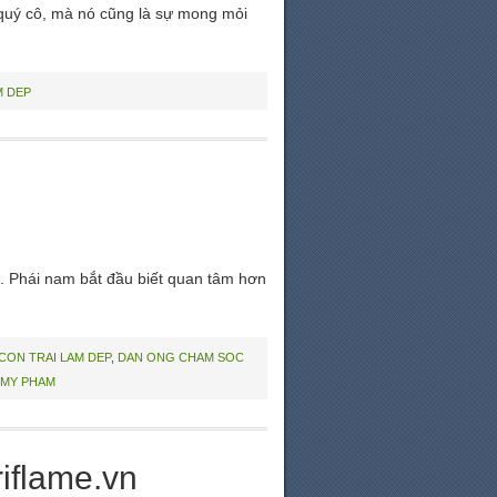
quý cô, mà nó cũng là sự mong mỏi
M DEP
. Phái nam bắt đầu biết quan tâm hơn
CON TRAI LAM DEP
,
DAN ONG CHAM SOC
 MY PHAM
iflame.vn