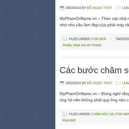
28/03/2010
BY
ĐỖ NGỌC THÚY
LEA
MyPhamOriflame.vn – Theo các nhà ng
nhờ nhu cầu làm đẹp của phái mày râ
FILED UNDER:
FOR MEN
TAGGED
PHAM
,
NAM XAI MY PHAM
Các bước chăm s
28/03/2010
BY
ĐỖ NGỌC THÚY
LEA
MyPhamOriflame.vn – Đừng nghĩ rằng c
ủng hộ nên không phải quý ông nào c
FILED UNDER:
CHĂM SÓC DA
,
FOR ME
RUA MAT