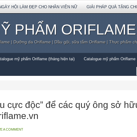
NGÀY HỘI LÀM ĐẸP CHO NHÂN VIÊN NỮ
GIẢI PHÁP QUÀ TẶNG CH
Ỹ PHẨM ORIFLAME
flame | Dưỡng da Oriflame | Dầu gội, sữa tắm Oriflame | Thực phẩm c
talogue mỹ phẩm Oriflame (tháng hiện tại)
Catalogue mỹ phẩm Oriflame (
êu cực độc” để các quý ông sở hữ
iflame.vn
VE A COMMENT