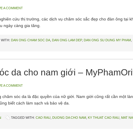
VE A COMMENT
hiên cứu thị trường, các dịch vụ chăm sóc sắc đẹp cho đàn ông tại k
u ngày càng gia tăng.
 WITH:
DAN ONG CHAM SOC DA
,
DAN ONG LAM DEP
,
DAN ONG SU DUNG MY PHAM
,
óc da cho nam giới – MyPhamOri
VE A COMMENT
hăm sóc da là đặc quyền của nữ giới. Nam giới cũng rất cần một làn 
ũng biết cách làm sạch và bảo vệ da.
N
TAGGED WITH:
CAO RAU
,
DUONG DA CHO NAM
,
KY THUAT CAO RAU
,
MAT NA