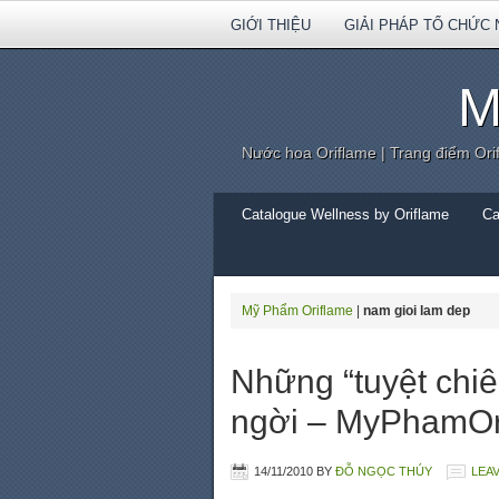
GIỚI THIỆU
GIẢI PHÁP TỔ CHỨC 
M
Nước hoa Oriflame | Trang điểm Ori
Catalogue Wellness by Oriflame
Ca
Mỹ Phẩm Oriflame
|
nam gioi lam dep
Những “tuyệt chi
ngời – MyPhamOr
14/11/2010
BY
ĐỖ NGỌC THÚY
LEA