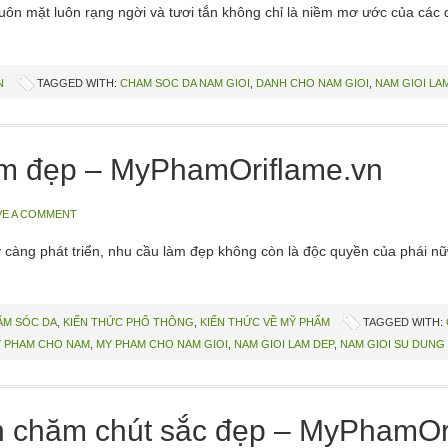
n mặt luôn rạng ngời và tươi tắn không chỉ là niềm mơ ước của các 
N
TAGGED WITH:
CHAM SOC DA NAM GIOI
,
DANH CHO NAM GIOI
,
NAM GIOI LA
àm đẹp – MyPhamOriflame.vn
VE A COMMENT
càng phát triển, nhu cầu làm đẹp không còn là độc quyền của phái nữ
ĂM SÓC DA
,
KIẾN THỨC PHỔ THÔNG
,
KIẾN THỨC VỀ MỸ PHẨM
TAGGED WITH:
 PHAM CHO NAM
,
MY PHAM CHO NAM GIOI
,
NAM GIOI LAM DEP
,
NAM GIOI SU DUNG
 chăm chút sắc đẹp – MyPhamOr