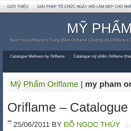
GIỚI THIỆU
GIẢI PHÁP TỔ CHỨC NGÀY HỘI LÀM ĐẸP CHO NH
MỸ PHẨM
Nước hoa Oriflame | Trang điểm Oriflame | Dưỡng da Oriflame |
Catalogue Wellness by Oriflame
Catalogue mỹ phẩm Oriflame (thán
Mỹ Phẩm Oriflame
|
my pham or
Oriflame – Catalogue
25/06/2011
BY
ĐỖ NGỌC THÚY