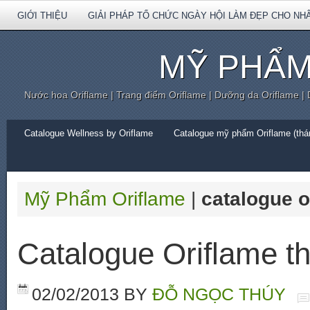
GIỚI THIỆU
GIẢI PHÁP TỔ CHỨC NGÀY HỘI LÀM ĐẸP CHO NH
MỸ PHẨM
Nước hoa Oriflame | Trang điểm Oriflame | Dưỡng da Oriflame |
Catalogue Wellness by Oriflame
Catalogue mỹ phẩm Oriflame (thán
Mỹ Phẩm Oriflame
|
catalogue o
Catalogue Oriflame t
02/02/2013
BY
ĐỖ NGỌC THÚY