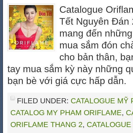
Catalogue Orifl
Tết Nguyên Đán 2
mang đến những ư
mua sắm đón ch
cho bản thân, bạ
tay mua sắm kỳ này những q
bạn bè với giá cực hấp dẫn.
FILED UNDER:
CATALOGUE MỸ 
CATALOG MY PHAM ORIFLAME
,
C
ORIFLAME THANG 2
,
CATALOGUE 