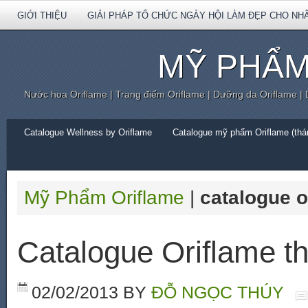
GIỚI THIỆU
GIẢI PHÁP TỔ CHỨC NGÀY HỘI LÀM ĐẸP CHO NH
MỸ PHẨM
Nước hoa Oriflame | Trang điểm Oriflame | Dưỡng da Oriflame |
Catalogue Wellness by Oriflame
Catalogue mỹ phẩm Oriflame (thán
Mỹ Phẩm Oriflame
|
catalogue o
Catalogue Oriflame t
02/02/2013
BY
ĐỖ NGỌC THÚY