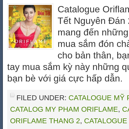
Catalogue Orifl
Tết Nguyên Đán 2
mang đến những ư
mua sắm đón ch
cho bản thân, bạ
tay mua sắm kỳ này những q
bạn bè với giá cực hấp dẫn.
FILED UNDER:
CATALOGUE MỸ 
CATALOG MY PHAM ORIFLAME
,
C
ORIFLAME THANG 2
,
CATALOGUE 