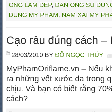
ONG LAM DEP
,
DAN ONG SU DUN
DUNG MY PHAM
,
NAM XAI MY PH
Cạo râu đúng cách –
28/03/2010
BY
ĐỖ NGỌC THÚY
MyPhamOriflame.vn – Nếu kh
ra những vết xước da trong qu
chịu. Và bạn có biết rằng 7
cách?