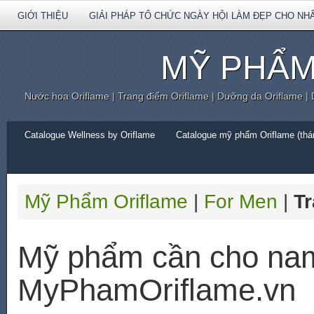
GIỚI THIỆU
GIẢI PHÁP TỔ CHỨC NGÀY HỘI LÀM ĐẸP CHO NH
MỸ PHẨM
Nước hoa Oriflame | Trang điểm Oriflame | Dưỡng da Oriflame |
Catalogue Wellness by Oriflame
Catalogue mỹ phẩm Oriflame (thán
Mỹ Phẩm Oriflame
|
For Men
|
Tr
Mỹ phẩm cần cho nam
MyPhamOriflame.vn