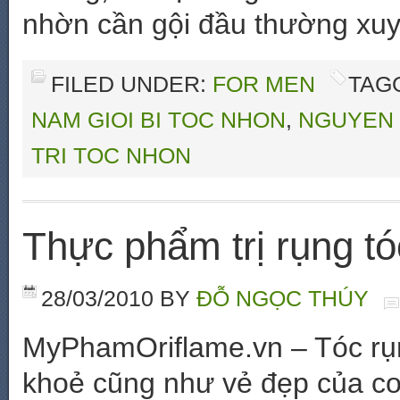
nhờn cần gội đầu thường xuyê
FILED UNDER:
FOR MEN
TAG
NAM GIOI BI TOC NHON
,
NGUYEN 
TRI TOC NHON
Thực phẩm trị rụng t
28/03/2010
BY
ĐỖ NGỌC THÚY
MyPhamOriflame.vn – Tóc rụ
khoẻ cũng như vẻ đẹp của cơ 