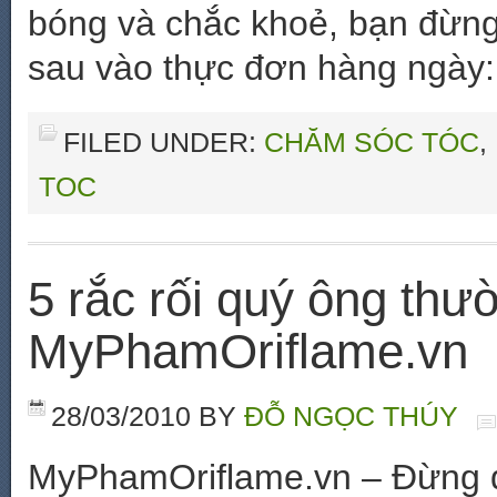
bóng và chắc khoẻ, bạn đừng
sau vào thực đơn hàng ngày:
FILED UNDER:
CHĂM SÓC TÓC
,
TOC
5 rắc rối quý ông thư
MyPhamOriflame.vn
28/03/2010
BY
ĐỖ NGỌC THÚY
MyPhamOriflame.vn – Đừng q