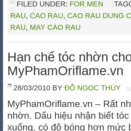
FILED UNDER:
FOR MEN
TAG
RAU
,
CAO RAU
,
CAO RAU DUNG 
RAU
,
MAY CAO RAU
Hạn chế tóc nhờn cho
MyPhamOriflame.vn
28/03/2010
BY
ĐỖ NGỌC THÚY
MyPhamOriflame.vn – Rất nhiề
nhờn. Dấu hiệu nhận biết tóc
xuống, có độ bóng hơn mức 