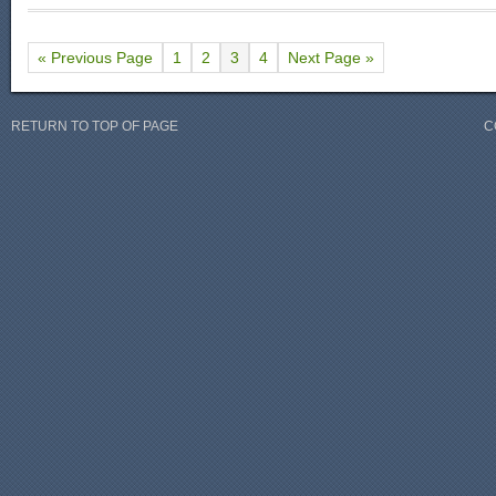
« Previous Page
1
2
3
4
Next Page »
RETURN TO TOP OF PAGE
C