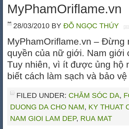
MyPhamOriflame.vn
28/03/2010
BY
ĐỖ NGỌC THÚY
MyPhamOriflame.vn – Đừng n
quyền của nữ giới. Nam giới 
Tuy nhiên, vì ít được ủng hộ
biết cách làm sạch và bảo vệ
FILED UNDER:
CHĂM SÓC DA
,
F
DUONG DA CHO NAM
,
KY THUAT 
NAM GIOI LAM DEP
,
RUA MAT