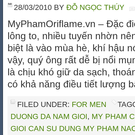
28/03/2010
BY
ĐỖ NGỌC THÚY
MyPhamOriflame.vn – Đặc điể
lông to, nhiều tuyến nhờn nên
biệt là vào mùa hè, khí hậu n
vậy, quý ông rất dễ bị nổi m
là chịu khó giữ da sạch, th
có khả năng điều tiết lượng 
FILED UNDER:
FOR MEN
TAG
DUONG DA NAM GIOI
,
MY PHAM C
GIOI CAN SU DUNG MY PHAM NA