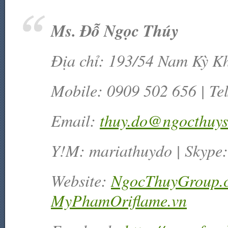
Ms. Đỗ Ngọc Thúy
Địa chỉ:
193/54 Nam Kỳ Kh
Mobile
:
0909 502 656 | Te
Email:
thuy.do@ngocthuy
Y!M:
mariathuydo |
Skype:
Website:
NgocThuyGroup.
MyPhamOriflame.vn