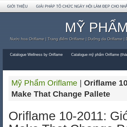
GIỚI THIỆU
GIẢI PHÁP TỔ CHỨC NGÀY HỘI LÀM ĐẸP CHO NH
MỸ PHẨM
Nước hoa Oriflame | Trang điểm Oriflame | Dưỡng da Oriflame |
Catalogue Wellness by Oriflame
Catalogue mỹ phẩm Oriflame (thán
Mỹ Phẩm Oriflame
|
Oriflame 10
Make That Change Pallete
Oriflame 10-2011: Giớ