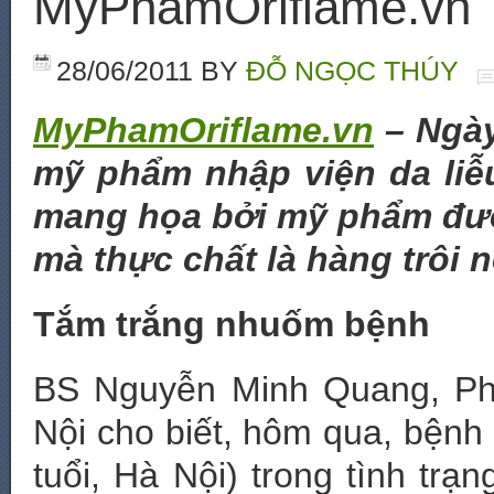
MyPhamOriflame.vn
28/06/2011
BY
ĐỖ NGỌC THÚY
MyPhamOriflame.vn
– Ngày
mỹ phẩm nhập viện da liễ
mang họa bởi mỹ phẩm đượ
mà thực chất là hàng trôi n
Tắm trắng nhuốm bệnh
BS Nguyễn Minh Quang, Ph
Nội cho biết, hôm qua, bệnh 
tuổi, Hà Nội) trong tình trạ