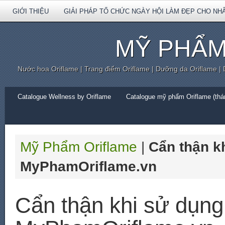
GIỚI THIỆU
GIẢI PHÁP TỔ CHỨC NGÀY HỘI LÀM ĐẸP CHO NH
MỸ PHẨM
Nước hoa Oriflame | Trang điểm Oriflame | Dưỡng da Oriflame |
Catalogue Wellness by Oriflame
Catalogue mỹ phẩm Oriflame (thán
Mỹ Phẩm Oriflame
|
Cẩn thận k
MyPhamOriflame.vn
Cẩn thận khi sử dụn