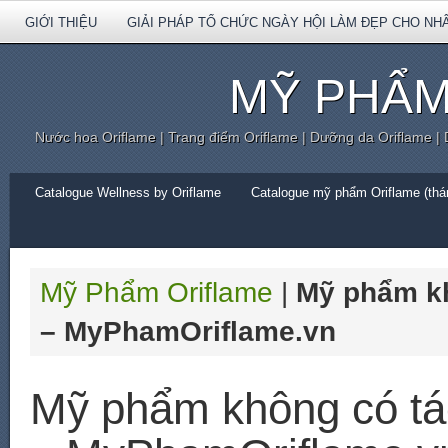
GIỚI THIỆU
GIẢI PHÁP TỔ CHỨC NGÀY HỘI LÀM ĐẸP CHO NH
MỸ PHẨM
Nước hoa Oriflame | Trang điểm Oriflame | Dưỡng da Oriflame |
Catalogue Wellness by Oriflame
Catalogue mỹ phẩm Oriflame (thán
Mỹ Phẩm Oriflame
|
Mỹ phẩm kh
– MyPhamOriflame.vn
Mỹ phẩm không có tác