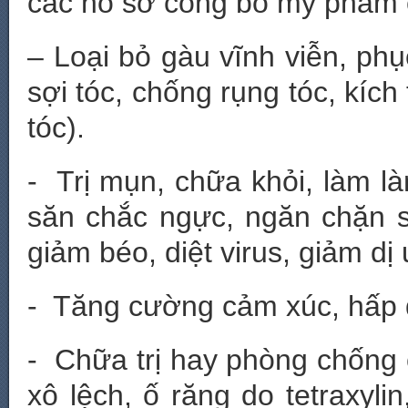
các hồ sơ công bố mỹ phẩm 
– Loại bỏ gàu vĩnh viễn, phụ
sợi tóc, chống rụng tóc, kíc
tóc).
- Trị mụn, chữa khỏi, làm l
săn chắc ngực, ngăn chặn s
giảm béo, diệt virus, giảm d
- Tăng cường cảm xúc, hấp d
- Chữa trị hay phòng chống 
xô lệch, ố răng do tetraxylin