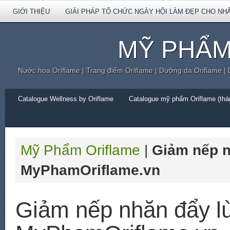
GIỚI THIỆU
GIẢI PHÁP TỔ CHỨC NGÀY HỘI LÀM ĐẸP CHO NH
MỸ PHẨM
Nước hoa Oriflame | Trang điểm Oriflame | Dưỡng da Oriflame |
Catalogue Wellness by Oriflame
Catalogue mỹ phẩm Oriflame (thán
Mỹ Phẩm Oriflame
|
Giảm nếp n
MyPhamOriflame.vn
Giảm nếp nhăn đẩy lù