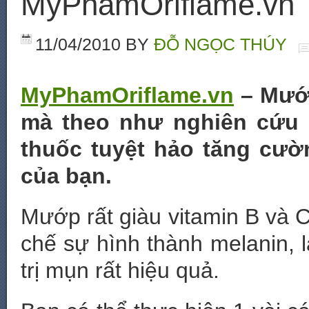
MyPhamOriflame.vn
11/04/2010
BY
ĐỖ NGỌC THÚY
MyPhamOriflame.vn
– Mướp
mà theo như nghiên cứu c
thuốc tuyệt hảo tăng cườ
của bạn.
Mướp rất giàu vitamin B và 
chế sự hình thành melanin, l
trị mụn rất hiệu quả.