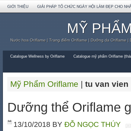
GIỚI THIỆU
GIẢI PHÁP TỔ CHỨC NGÀY HỘI LÀM ĐẸP CHO NH
MỸ PHẨM
Nước hoa Oriflame | Trang điểm Oriflame | Dưỡng da Oriflame |
Catalogue Wellness by Oriflame
Catalogue mỹ phẩm Oriflame (thán
Mỹ Phẩm Oriflame
|
tu van vien
Dưỡng thể Oriflame g
13/10/2018
BY
ĐỖ NGỌC THÚY