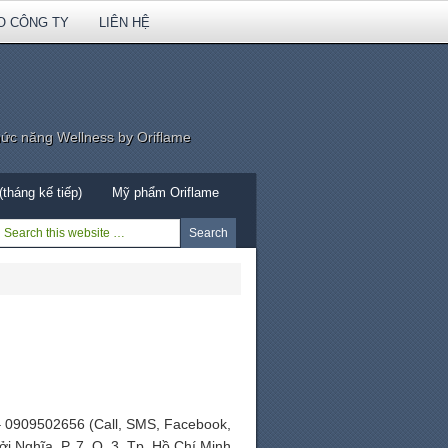
O CÔNG TY
LIÊN HỆ
hức năng Wellness by Oriflame
tháng kế tiếp)
Mỹ phẩm Oriflame
 – 0909502656 (Call, SMS, Facebook,
i Nghĩa, P. 7, Q. 3, Tp. Hồ Chí Minh.