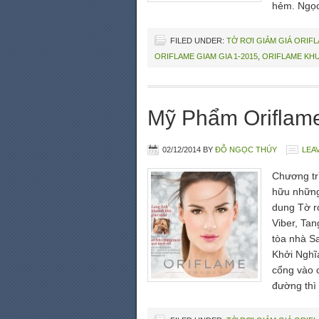
hẻm. Ngọc
FILED UNDER:
TỜ RƠI GIẢM GIÁ ORIF
ORIFLAME GIAM GIA 1-2015
,
ORIFLAME KHU
Mỹ Phẩm Oriflame
02/12/2014
BY
ĐỖ NGỌC THÚY
LEA
Chương tr
hữu những
dung Tờ rơ
Viber, Tan
tòa nhà S
Khởi Nghĩ
cổng vào 
đường thì 