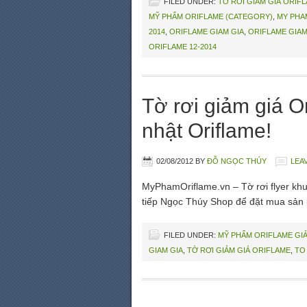
FILED UNDER:
TỜ RƠI GIẢM GIÁ ORIF
MỸ PHẨM ORIFLAME (CATEGORY)
,
MY PHA
2014
,
ORIFLAME GIAM GIA
,
ORIFLAME GIAM 
ORIFLAME 12-2014
Tờ rơi giảm giá O
nhật Oriflame!
02/08/2012
BY
ĐỖ NGỌC THÚY
LEA
MyPhamOriflame.vn – Tờ rơi flyer khu
tiếp Ngọc Thúy Shop để đặt mua sản
FILED UNDER:
MỸ PHẨM ORIFLAME GIẢ
GIAM GIA
,
TỜ RƠI GIẢM GIÁ ORIFLAME
,
TO 