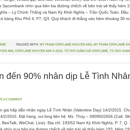
à Sacombank nhìn qua bên kia đường chếch về bên trái sẽ thấy hẻm 
ghĩa – Lý Chính Thắng và Nam Kỳ Khởi Nghĩa – Trần Quốc Toản. Đầu
có bảng Khu Phố 4, P7, Q3. Quý khách đi thẳng vào hẻm khoảng 30 m
LAME
TAGGED WITH:
MY PHAM ORIFLAME KHUYEN MAI
,
MY PHAM ORIFLAME KH
YEN MAI
,
ORIFLAME KHUYEN MAI 4-2016
,
TỜ RƠI GIẢM GIÁ ORIFLAME
,
TO ROI GIAM
ên đến 90% nhân dịp Lễ Tình Nhân
VE A COMMENT
ảm giá hấp dẫn nhân ngày Lễ Tình Nhân (Valentine Day) 14/2/2015. Ch
4/2/2015. Đặt hàng, vui lòng liên hệ: Ms. Thúy – 0909502656 (Call, S
BeeTalk, WeChat, Line). Địa chỉ: 193/52 Nam Kỳ Khởi Nghĩa, P. 7, Q. 
 nhìn qua bên kia đường chếch về bên trái sẽ thấy hẻm 193. Hẻm 19