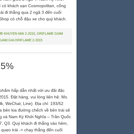
 có khách sạn Cosmopolitan, cổng
i đi thẳng qua 2 ngã 3 đến cuối
 Shop có chỗ đậu xe cho quý khách.
E KHUYEN MAI 2-2015
,
ORIFLAME GIAM
GIAM GIA ORIFLAME 2-2015
 75%
phẩm hấp dẫn nhất với ưu đãi đặc
015. Đặt hàng, vui lòng liên hệ: Ms.
, WeChat, Line). Địa chỉ: 193/52
a bên kia đường chếch về bên trái sẽ
g và Nam Kỳ Khởi Nghĩa – Trần Quốc
7, Q3. Quý khách đi thẳng vào hẻm,
 quẹo trái -> chạy thẳng đến cuối