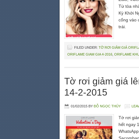
Từ tòa nh
Kỳ Khởi N
cổng vào 
trái.
FILED UNDER:
TỜ RƠI GIẢM GIÁ ORIF
ORIFLAME GIAM GIA 4-2016
,
ORIFLAME KHU
Tờ rơi giảm giá l
14-2-2015
01/02/2015
BY
ĐỖ NGỌC THÚY
LEA
Tờ rơi gi
hết ngay 1
WhatsApp, 
Sacombank