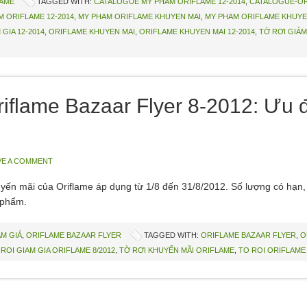
LAME
TAGGED WITH:
CATALOGUE MY PHAM ORIFLAME 12-2014
,
CATALOGUE-OR
M ORIFLAME 12-2014
,
MY PHAM ORIFLAME KHUYEN MAI
,
MY PHAM ORIFLAME KHUYEN
GIA 12-2014
,
ORIFLAME KHUYEN MAI
,
ORIFLAME KHUYEN MAI 12-2014
,
TỜ RƠI GIẢM
riflame Bazaar Flyer 8-2012: Ưu 
VE A COMMENT
yến mãi của Oriflame áp dụng từ 1/8 đến 31/8/2012. Số lượng có hạn, 
 phẩm.
M GIÁ
,
ORIFLAME BAZAAR FLYER
TAGGED WITH:
ORIFLAME BAZAAR FLYER
,
O
ROI GIAM GIA ORIFLAME 8/2012
,
TỜ RƠI KHUYẾN MÃI ORIFLAME
,
TO ROI ORIFLAME 