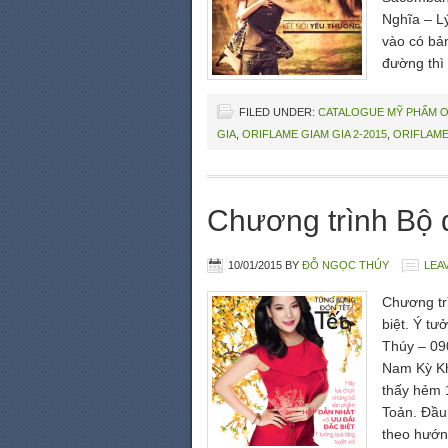
Nghĩa – L
vào có bả
đường thì 
FILED UNDER:
CATALOGUE MỸ PHẨM 
GIA
,
ORIFLAME GIAM GIA 2-2015
,
ORIFLAME
Chương trình Bộ 
10/01/2015
BY
ĐỖ NGỌC THÚY
LEA
Chương tr
biệt. Ý tư
Thúy – 09
Nam Kỳ Kh
thấy hẻm 
Toản. Đầu
theo hướng