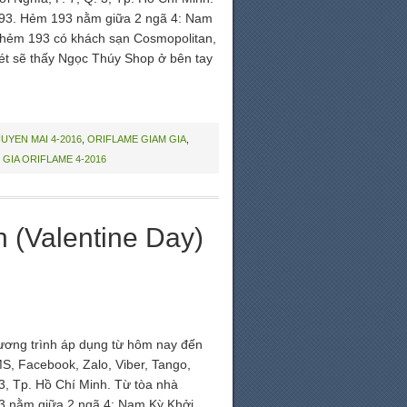
193. Hẻm 193 nằm giữa 2 ngã 4: Nam
 hẻm 193 có khách sạn Cosmopolitan,
ét sẽ thấy Ngọc Thúy Shop ở bên tay
UYEN MAI 4-2016
,
ORIFLAME GIAM GIA
,
 GIA ORIFLAME 4-2016
 (Valentine Day)
ương trình áp dụng từ hôm nay đến
MS, Facebook, Zalo, Viber, Tango,
3, Tp. Hồ Chí Minh. Từ tòa nhà
3 nằm giữa 2 ngã 4: Nam Kỳ Khởi