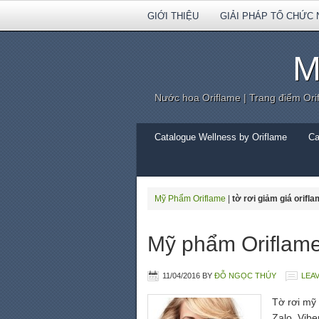
GIỚI THIỆU
GIẢI PHÁP TỔ CHỨC 
M
Nước hoa Oriflame | Trang điểm Ori
Catalogue Wellness by Oriflame
Ca
Mỹ Phẩm Oriflame
|
tờ rơi giảm giá orifl
Mỹ phẩm Oriflame
11/04/2016
BY
ĐỖ NGỌC THÚY
LEA
Tờ rơi mỹ
Zalo, Vibe