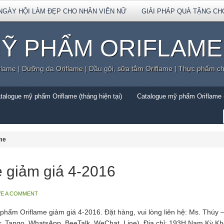
NGÀY HỘI LÀM ĐẸP CHO NHÂN VIÊN NỮ
GIẢI PHÁP QUÀ TẶNG CH
Ỹ PHẨM ORIFLAME
flame | Dưỡng da Oriflame | Dầu gội, sữa tắm Oriflame | Thực phẩm c
talogue mỹ phẩm Oriflame (tháng hiện tại)
Catalogue mỹ phẩm Oriflame (
ame
 giảm giá 4-2016
VE A COMMENT
 phẩm Oriflame giảm giá 4-2016. Đặt hàng, vui lòng liên hệ: Ms. Thúy
r, Tango, WhatsApp, BeeTalk, WeChat, Line). Địa chỉ: 193H Nam Kỳ Khở