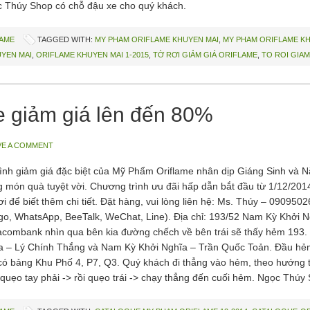
 Thúy Shop có chỗ đậu xe cho quý khách.
LAME
TAGGED WITH:
MY PHAM ORIFLAME KHUYEN MAI
,
MY PHAM ORIFLAME KH
YEN MAI
,
ORIFLAME KHUYEN MAI 1-2015
,
TỜ RƠI GIẢM GIÁ ORIFLAME
,
TO ROI GIAM
 giảm giá lên đến 80%
VE A COMMENT
ình giảm giá đặc biệt của Mỹ Phẩm Oriflame nhân dịp Giáng Sinh và 
 món quà tuyệt vời. Chương trình ưu đãi hấp dẫn bắt đầu từ 1/12/201
i để biết thêm chi tiết. Đặt hàng, vui lòng liên hệ: Ms. Thúy – 090950
go, WhatsApp, BeeTalk, WeChat, Line). Địa chỉ: 193/52 Nam Kỳ Khởi Ng
acombank nhìn qua bên kia đường chếch về bên trái sẽ thấy hẻm 193
a – Lý Chính Thắng và Nam Kỳ Khởi Nghĩa – Trần Quốc Toản. Đầu hẻ
có bảng Khu Phố 4, P7, Q3. Quý khách đi thẳng vào hẻm, theo hướng ta
quẹo tay phải -> rồi quẹo trái -> chạy thẳng đến cuối hẻm. Ngọc Thúy