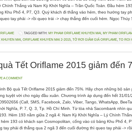
ý Chính Thắng và Nam Kỳ Khởi Nghĩa – Trần Quốc Toản. Đầu hẻm 193
ng Khu Phố 4, P7, Q3. Quý khách đi thẳng vào hẻm, theo hướng tay phả
quẹo tay phải -> rồi quẹo trái -> chạy thẳng đến cuối hẻm. Ngọc Thúy
ORIFLAME
TAGGED WITH:
MY PHAM ORIFLAME KHUYEN MAI
,
MY PHAM ORIFLAM
 KHUYEN MAI
,
ORIFLAME KHUYEN MAI 2-2015
,
TỜ RƠI GIẢM GIÁ ORIFLAME
,
TO ROI 
quà Tết Oriflame 2015 giảm đến
VE A COMMENT
ình Bộ quà Tết Oriflame 2015 giảm đến 75%. Hãy chọn những bộ sản 
ởng tuyệt vời cho ngày đầu xuân. Chương trình áp dụng đến hết 31/01/2
09502656 (Call, SMS, Facebook, Zalo, Viber, Tango, WhatsApp, BeeTalk
ởi Nghĩa, P. 7, Q. 3, Tp. Hồ Chí Minh. Từ tòa nhà Sacombank nhìn qu
193. Hẻm 193 nằm giữa 2 ngã 4: Nam Kỳ Khởi Nghĩa – Lý Chính Thắn
 hẻm 193 có khách sạn Cosmopolitan, cổng vào có bảng Khu Phố 4, P
 tay phải đi thẳng qua 2 ngã 3 đến cuối đường thì quẹo tay phải -> rồi