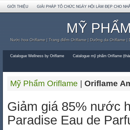
GIỚI THIỆU
GIẢI PHÁP TỔ CHỨC NGÀY HỘI LÀM ĐẸP CHO NH
MỸ PHẨM
Nước hoa Oriflame | Trang điểm Oriflame | Dưỡng da Oriflame |
Catalogue Wellness by Oriflame
Catalogue mỹ phẩm Oriflame (thán
Mỹ Phẩm Oriflame
|
Oriflame A
Giảm giá 85% nước h
Paradise Eau de Par