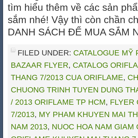
tìm hiểu thêm về các sản phẩ
sắm nhé! Vậy thì còn chần 
DANH SÁCH ĐỂ MUA SẮM 
FILED UNDER:
CATALOGUE MỸ 
BAZAAR FLYER
,
CATALOG ORIFL
THANG 7/2013 CUA ORIFLAME
,
CH
CHUONG TRINH TUYEN DUNG THA
/ 2013 ORIFLAME TP HCM
,
FLYER 
7/2013
,
MY PHAM KHUYEN MAI TH
NAM 2013
,
NUOC HOA NAM GIAM 