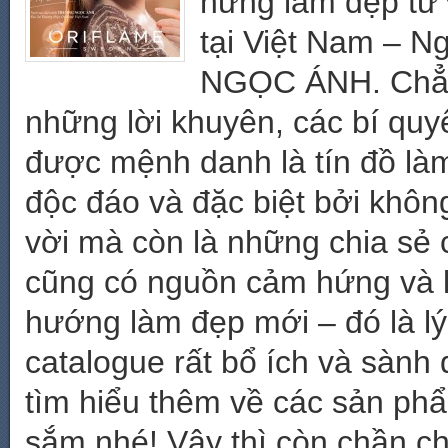
hứng làm đẹp từ
tại Việt Nam – N
NGỌC ÁNH. Chẳng
những lời khuyên, các bí qu
được mệnh danh là tín đồ là
độc đáo và đặc biệt bởi khôn
vời mà còn là những chia sẻ 
cũng có nguồn cảm hứng và l
hướng làm đẹp mới – đó là l
catalogue rất bổ ích và sành
tìm hiểu thêm về các sản phẩ
sắm nhé! Vậy thì còn chần 