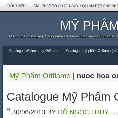
GIỚI THIỆU
GIẢI PHÁP TỔ CHỨC NGÀY HỘI LÀM ĐẸP CHO NH
MỸ PHẨM
Nước hoa Oriflame | Trang điểm Oriflame | Dưỡng da Oriflame |
Catalogue Wellness by Oriflame
Catalogue mỹ phẩm Oriflame (thán
Mỹ Phẩm Oriflame
|
nuoc hoa o
Catalogue Mỹ Phẩm O
30/06/2013
BY
ĐỖ NGỌC THÚY