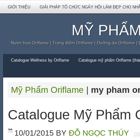
GIỚI THIỆU
GIẢI PHÁP TỔ CHỨC NGÀY HỘI LÀM ĐẸP CHO NH
MỸ PHẨM
Nước hoa Oriflame | Trang điểm Oriflame | Dưỡng da Oriflame |
Catalogue Wellness by Oriflame
Catalogue mỹ phẩm Oriflame (thán
Mỹ Phẩm Oriflame
|
my pham or
Catalogue Mỹ Phẩm O
10/01/2015
BY
ĐỖ NGỌC THÚY