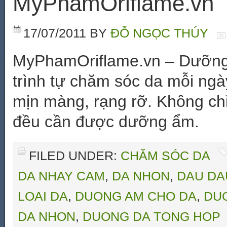
MyPhamOriflame.vn
17/07/2011
BY
ĐỖ NGỌC THÚY
MyPhamOriflame.vn – Dưỡng 
trình tự chăm sóc da mỗi ng
mịn màng, rạng rỡ. Không chỉ 
đều cần được dưỡng ẩm.
FILED UNDER:
CHĂM SÓC DA
DA NHAY CAM
,
DA NHON
,
DAU DA
LOAI DA
,
DUONG AM CHO DA
,
DU
DA NHON
,
DUONG DA TONG HOP