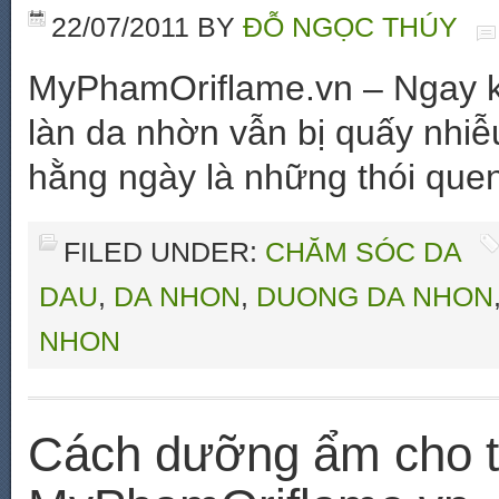
22/07/2011
BY
ĐỖ NGỌC THÚY
MyPhamOriflame.vn – Ngay kh
làn da nhờn vẫn bị quấy nhiễ
hằng ngày là những thói quen
FILED UNDER:
CHĂM SÓC DA
DAU
,
DA NHON
,
DUONG DA NHON
NHON
Cách dưỡng ẩm cho từ