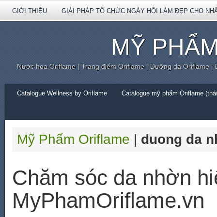
GIỚI THIỆU
GIẢI PHÁP TỔ CHỨC NGÀY HỘI LÀM ĐẸP CHO NH
MỸ PHẨM
Nước hoa Oriflame | Trang điểm Oriflame | Dưỡng da Oriflame |
Catalogue Wellness by Oriflame
Catalogue mỹ phẩm Oriflame (thán
Mỹ Phẩm Oriflame
|
duong da n
Chăm sóc da nhờn hi
MyPhamOriflame.vn