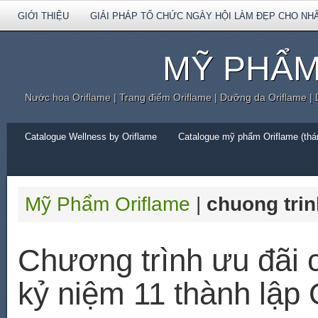
GIỚI THIỆU
GIẢI PHÁP TỔ CHỨC NGÀY HỘI LÀM ĐẸP CHO NH
MỸ PHẨM
Nước hoa Oriflame | Trang điểm Oriflame | Dưỡng da Oriflame |
Catalogue Wellness by Oriflame
Catalogue mỹ phẩm Oriflame (thán
Mỹ Phẩm Oriflame
|
chuong trin
Chương trình ưu đãi 
kỷ niệm 11 thành lập 