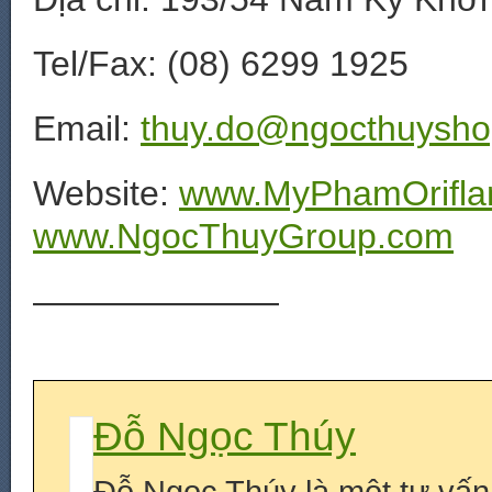
Tel/Fax: (08) 6299 1925
Email:
thuy.do@ngocthuysh
Website:
www.MyPhamOrifla
www.NgocThuyGroup.com
———————
Đỗ Ngọc Thúy