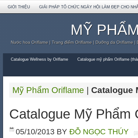
GIỚI THIỆU
GIẢI PHÁP TỔ CHỨC NGÀY HỘI LÀM ĐẸP CHO NH
MỸ PHẨM
Nước hoa Oriflame | Trang điểm Oriflame | Dưỡng da Oriflame |
Catalogue Wellness by Oriflame
Catalogue mỹ phẩm Oriflame (thán
Mỹ Phẩm Oriflame
|
Catalogue 
Catalogue Mỹ Phẩm O
05/10/2013
BY
ĐỖ NGỌC THÚY