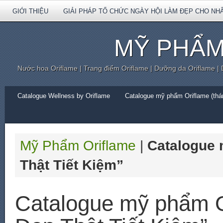
GIỚI THIỆU
GIẢI PHÁP TỔ CHỨC NGÀY HỘI LÀM ĐẸP CHO NH
MỸ PHẨM
Nước hoa Oriflame | Trang điểm Oriflame | Dưỡng da Oriflame |
Catalogue Wellness by Oriflame
Catalogue mỹ phẩm Oriflame (thán
Mỹ Phẩm Oriflame
|
Catalogue 
Thật Tiết Kiệm”
Catalogue mỹ phẩm O