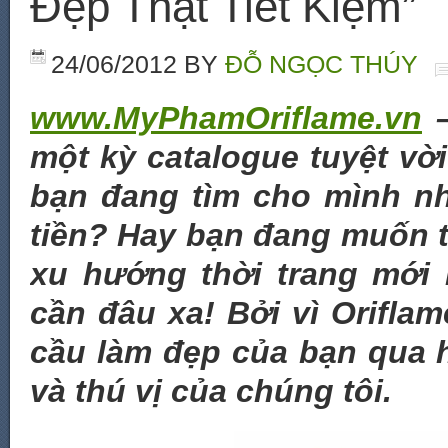
Đẹp Thật Tiết Kiệm”
24/06/2012
BY
ĐỖ NGỌC THÚY
www.MyPhamOriflame.vn
–
một kỳ catalogue tuyệt vờ
bạn đang tìm cho mình n
tiền? Hay bạn đang muốn t
xu hướng thời trang mới
cần đâu xa! Bởi vì Orifl
cầu làm đẹp của bạn qua 
và thú vị của chúng tôi.