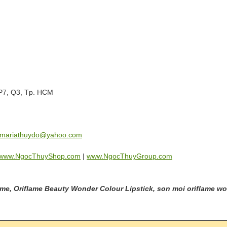
 P7, Q3, Tp. HCM
mariathuydo@yahoo.com
www.NgocThuyShop.com
|
www.NgocThuyGroup.com
lame, Oriflame Beauty Wonder Colour Lipstick, son moi oriflame w