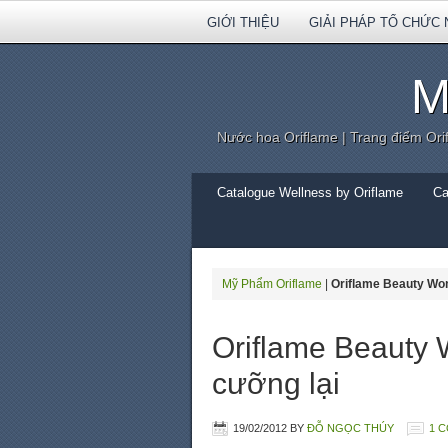
GIỚI THIỆU
GIẢI PHÁP TỔ CHỨC 
M
Nước hoa Oriflame | Trang điểm Ori
Catalogue Wellness by Oriflame
Ca
Mỹ Phẩm Oriflame
|
Oriflame Beauty Won
Oriflame Beauty 
cưỡng lại
19/02/2012
BY
ĐỖ NGỌC THÚY
1 