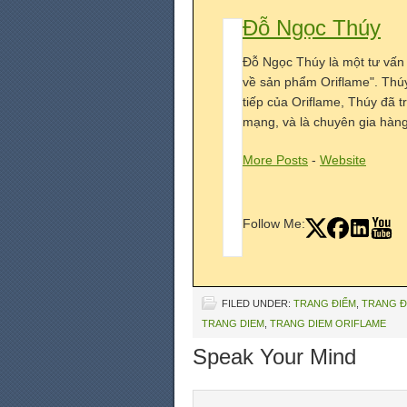
Đỗ Ngọc Thúy
Đỗ Ngọc Thúy là một tư vấn
về sản phẩm Oriflame". Thú
tiếp của Oriflame, Thúy đã 
mạng, và là chuyên gia hàng 
More Posts
-
Website
Follow Me:
FILED UNDER:
TRANG ĐIỂM
,
TRANG Đ
TRANG DIEM
,
TRANG DIEM ORIFLAME
Speak Your Mind