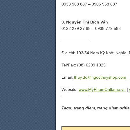
0933 968 887 – 0906 968 887
3. Nguyễn Thị Bích Vân
0122 279 27 88 – 0938 779 588
———————
Địa chỉ: 193/54 Nam Kỳ Khởi Nghĩa,
Tel/Fax: (08) 6299 1925
Email:
thuy.do@ngocthuyshop.com
|
Website:
www.MyPhamOriflame.vn
|
———————
Tags: trang diem, trang diem orif