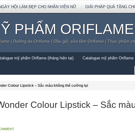
NGÀY HỘI LÀM ĐẸP CHO NHÂN VIÊN NỮ
GIẢI PHÁP QUÀ TẶNG CH
Ỹ PHẨM ORIFLAME
flame | Dưỡng da Oriflame | Dầu gội, sữa tắm Oriflame | Thực phẩm c
talogue mỹ phẩm Oriflame (tháng hiện tại)
Catalogue mỹ phẩm Oriflame (
der Colour Lipstick – Sắc màu không thể cưỡng lại
Wonder Colour Lipstick – Sắc mà
COMMENT