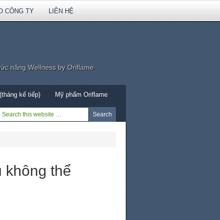
O CÔNG TY
LIÊN HỆ
hức năng Wellness by Oriflame
tháng kế tiếp)
Mỹ phẩm Oriflame
u không thể