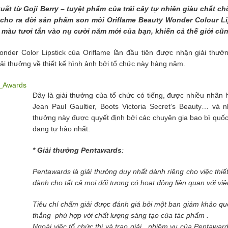
uất từ Goji Berry – tuyệt phẩm của trái cây tự nhiên giàu chất c
 cho ra đời sản phẩm son môi Oriflame Beauty Wonder Colour Li
ắc màu tươi tắn vào nụ cười năm mới của bạn, khiến cả thế giới c
der Color Lipstick của Oriflame lần đầu tiên được nhận giải thưở
ải thưởng về thiết kế hình ảnh bởi tổ chức này hàng năm.
Đây là giải thưởng của tổ chức có tiếng, được nhiều nhãn h
Jean Paul Gaultier, Boots Victoria Secret’s Beauty… và 
thưởng này được quyết định bởi các chuyên gia bao bì quốc 
đang tự hào nhất.
* Giải thưởng Pentawards
:
Pentawards là giải thưởng duy nhất dành riêng cho việc thiết
dành cho tất cả mọi đối tượng có hoạt động liên quan với việc
Tiêu chí chấm giải được đánh giá bởi một ban giám khảo q
thắng phù hợp với chất lượng sáng tạo của tác phẩm .
Ngoài việc tổ chức thi và trao giải, nhiệm vụ của Pentawards