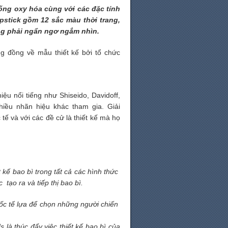
hống oxy hóa cùng với các đặc tính
pstick gồm 12 sắc màu thời trang,
ũng phải ngẩn ngơ ngắm nhìn.
ng đồng về mẫu thiết kế bởi tổ chức
iệu nổi tiếng như Shiseido, Davidoff,
nhiều nhãn hiệu khác tham gia. Giải
tế và với các đề cử là thiết kế mà họ
 kế bao bì trong tất cả các hình thức
 tạo ra và tiếp thị bao bì.
uốc tế lựa để chọn những người chiến
 là thúc đẩy việc thiết kế bao bì của