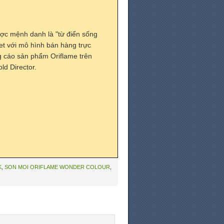
ợc mệnh danh là "từ điển sống
t với mô hình bán hàng trực
ng cáo sản phẩm Oriflame trên
ld Director.
K
,
SON MOI ORIFLAME WONDER COLOUR
,