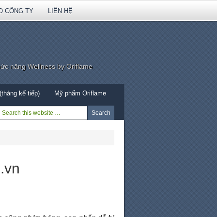
O CÔNG TY
LIÊN HỆ
hức năng Wellness by Oriflame
tháng kế tiếp)
Mỹ phẩm Oriflame
.vn