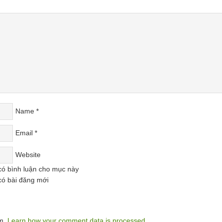
Name
*
Email
*
Website
có bình luận cho mục này
có bài đăng mới
am.
Learn how your comment data is processed.