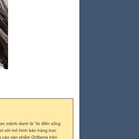
ợc mệnh danh là "từ điển sống
t với mô hình bán hàng trực
ng cáo sản phẩm Oriflame trên