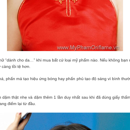
chữ “dành cho da…” khi mua bất cứ loại mỹ phẩm nào. Nếu không bạ
 càng tồi tệ hơn.
á, phấn má tạo hiệu ứng bóng hay phấn phủ tạo độ sáng vì bình thườ
ên dặm thật nhẹ và dặm thêm 1 lần duy nhất sau khi đã dùng giấy th
ang điểm lại từ đầu.