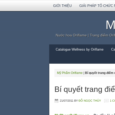
GIỚI THIỆU
GIẢI PHÁP TỔ CHỨC 
M
Nước hoa Oriflame | Trang điểm Ori
Catalogue Wellness by Oriflame
Ca
Mỹ Phẩm Oriflame
|
Bí quyết trang điể
Bí quyết trang 
21/07/2011
BY
ĐỖ NGỌC THÚY
1 