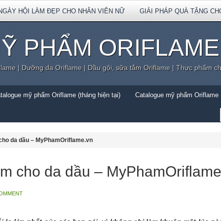
NGÀY HỘI LÀM ĐẸP CHO NHÂN VIÊN NỮ
GIẢI PHÁP QUÀ TẶNG CH
Ỹ PHẨM ORIFLAME
flame | Dưỡng da Oriflame | Dầu gội, sữa tắm Oriflame | Thực phẩm c
talogue mỹ phẩm Oriflame (tháng hiện tại)
Catalogue mỹ phẩm Oriflame (
m cho da dầu – MyPhamOriflame.vn
điểm cho da dầu – MyPhamOriflame
COMMENT