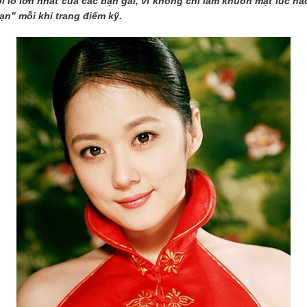
i lo lớn nhất của các bạn gái, vì không chỉ làm khuôn mặt lúc 
ạn” mỗi khi trang điểm kỹ.