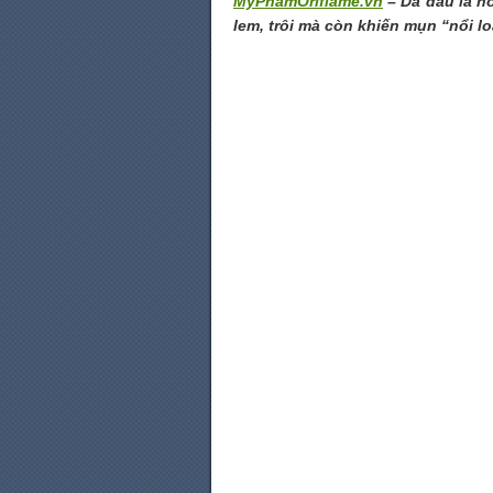
MyPhamOriflame.vn
– Da dầu là nỗ
lem, trôi mà còn khiến mụn “nổi lo