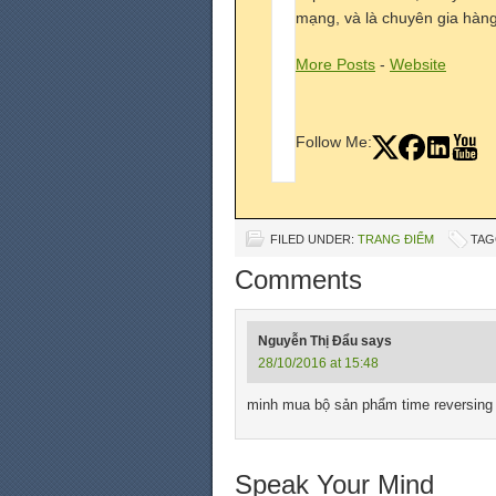
mạng, và là chuyên gia hàng 
More Posts
-
Website
Follow Me:
FILED UNDER:
TRANG ĐIỂM
TAG
Comments
Nguyễn Thị Đẩu
says
28/10/2016 at 15:48
minh mua bộ sản phẩm time reversing
Speak Your Mind