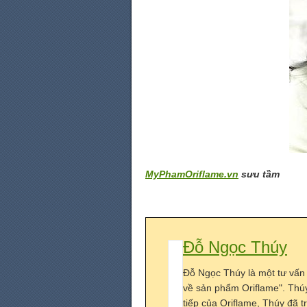
MyPhamOriflame.vn
sưu tầm
Đỗ Ngọc Thúy
Đỗ Ngọc Thúy là một tư vấn
về sản phẩm Oriflame". Thú
tiếp của Oriflame, Thúy đã 