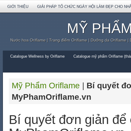
GIỚI THIỆU
GIẢI PHÁP TỔ CHỨC NGÀY HỘI LÀM ĐẸP CHO NH
MỸ PHẨM
Nước hoa Oriflame | Trang điểm Oriflame | Dưỡng da Oriflame |
Catalogue Wellness by Oriflame
Catalogue mỹ phẩm Oriflame (thán
Mỹ Phẩm Oriflame
|
Bí quyết đ
MyPhamOriflame.vn
Bí quyết đơn giản để