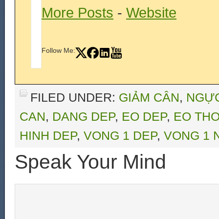
More Posts
-
Website
Follow Me:
FILED UNDER:
GIẢM CÂN
,
NGỰ
CAN
,
DANG DEP
,
EO DEP
,
EO TH
HINH DEP
,
VONG 1 DEP
,
VONG 1 
Speak Your Mind