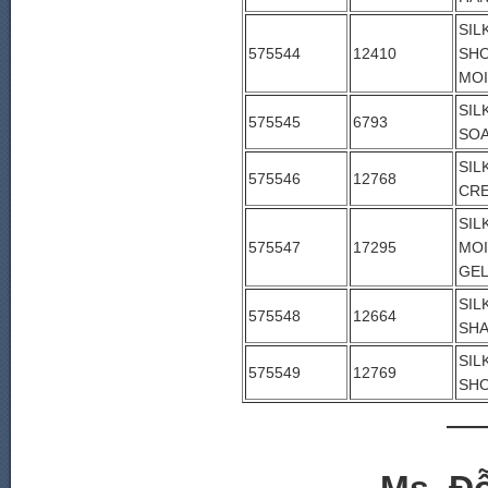
SIL
575544
12410
SH
MOI
SIL
575545
6793
SOA
SIL
575546
12768
CR
SIL
575547
17295
MOI
GE
SIL
575548
12664
SHA
SIL
575549
12769
SH
—