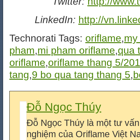
Twitter:
http://www.
LinkedIn:
http://vn.lin
Technorati Tags:
oriflame
,
my 
pham
,
mi pham oriflame
,
qua 
oriflame
,
oriflame thang 5/20
tang
,
9 bo qua tang thang 5
,
b
Đỗ Ngọc Thúy
Đỗ Ngọc Thúy là một tư vấn
nghiệm của Oriflame Việt N