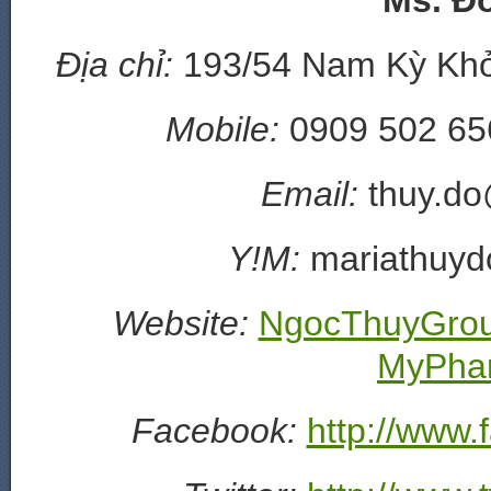
Ms. Đ
Địa chỉ:
193/54 Nam Kỳ Khởi
Mobile
:
0909 502 656
Email:
thuy.do
Y!M:
mariathuyd
Website:
NgocThuyGro
MyPham
Facebook:
http://www