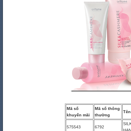
Mã số
Mã số thông
Tên
khuyến mãi
thường
SIL
575543
6792
HA