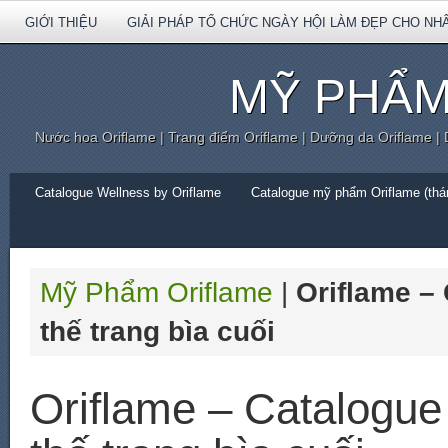
GIỚI THIỆU
GIẢI PHÁP TỔ CHỨC NGÀY HỘI LÀM ĐẸP CHO NH
MỸ PHẨM
Nước hoa Oriflame | Trang điểm Oriflame | Dưỡng da Oriflame |
Catalogue Wellness by Oriflame
Catalogue mỹ phẩm Oriflame (thán
Mỹ Phẩm Oriflame
|
Oriflame –
thế trang bìa cuối
Oriflame – Catalogue