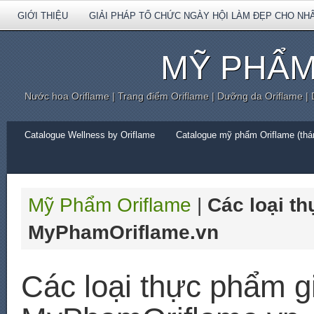
GIỚI THIỆU
GIẢI PHÁP TỔ CHỨC NGÀY HỘI LÀM ĐẸP CHO NH
MỸ PHẨM
Nước hoa Oriflame | Trang điểm Oriflame | Dưỡng da Oriflame |
Catalogue Wellness by Oriflame
Catalogue mỹ phẩm Oriflame (thán
Mỹ Phẩm Oriflame
|
Các loại t
MyPhamOriflame.vn
Các loại thực phẩm g