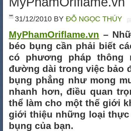
MyPhamOriflame.vn
31/12/2010
BY
ĐỖ NGỌC THÚY
MyPhamOriflame.vn
– Nhữn
béo bụng cần phải biết cá
có phương pháp thông 
đường dài trong việc bảo 
bụng phẳng như mong mu
nhanh hơn, điều quan trọ
thể làm cho một thế giới k
giới thiệu những loại th
bụng của bạn.