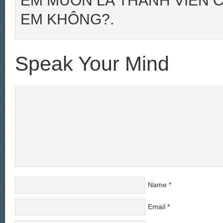
EM MUỐN LÀ THÀNH VIÊN C
EM KHÔNG?.
Speak Your Mind
Name
*
Email
*