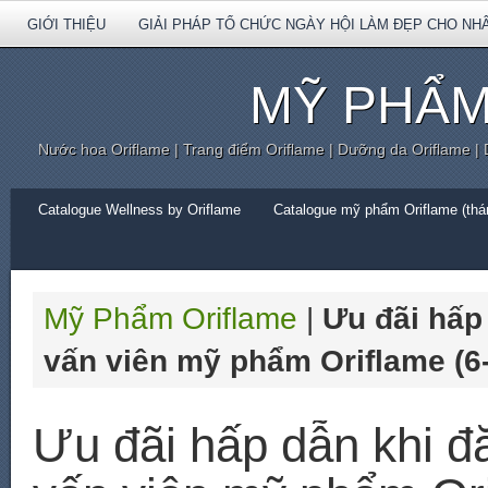
GIỚI THIỆU
GIẢI PHÁP TỔ CHỨC NGÀY HỘI LÀM ĐẸP CHO NH
MỸ PHẨM
Nước hoa Oriflame | Trang điểm Oriflame | Dưỡng da Oriflame |
Catalogue Wellness by Oriflame
Catalogue mỹ phẩm Oriflame (thán
Mỹ Phẩm Oriflame
|
Ưu đãi hấp
vấn viên mỹ phẩm Oriflame (6-
Ưu đãi hấp dẫn khi đ