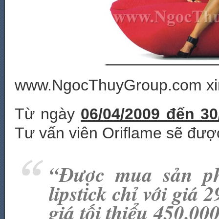
www.NgocThuyGroup.com xin
Từ ngày
06/04/2009 đến 30
Tư vấn viên Oriflame sẽ đượ
“
Được mua sản p
lipstick chỉ với giá 
giá tối thiểu 450.0