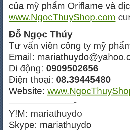
của mỹ phẩm Oriflame và dịc
www.NgocThuyShop.com
cun
Đỗ Ngọc Thúy
Tư vấn viên công ty mỹ phẩm
Email: mariathuydo@yahoo.
Di động:
0909502656
Điện thoại:
08.39445480
Website:
www.NgocThuySho
———————-
Y!M: mariathuydo
Skype: mariathuydo