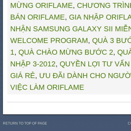
MỪNG ORIFLAME
,
CHƯƠNG TRÌNH
BÁN ORIFLAME
,
GIA NHẬP ORIFL
NHẬN SAMSUNG GALAXY SII MIỄN
WELCOME PROGRAM
,
QUÀ 3 BƯ
1
,
QUÀ CHÀO MỪNG BƯỚC 2
,
QU
NHẬP 3-2012
,
QUYỀN LỢI TƯ VẤN
GIÁ RẺ
,
ƯU ĐÃI DÀNH CHO NGƯỜ
VIỆC LÀM ORIFLAME
RETURN TO TOP OF PAGE
C