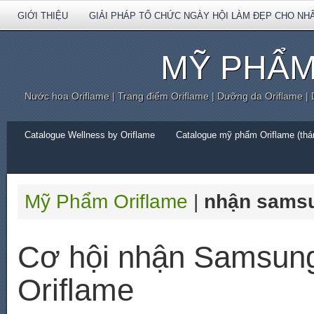
GIỚI THIỆU
GIẢI PHÁP TỔ CHỨC NGÀY HỘI LÀM ĐẸP CHO NH
MỸ PHẨM
Nước hoa Oriflame | Trang điểm Oriflame | Dưỡng da Oriflame |
Catalogue Wellness by Oriflame
Catalogue mỹ phẩm Oriflame (thán
Mỹ Phẩm Oriflame
|
nhận samsu
Cơ hội nhận Samsung
Oriflame