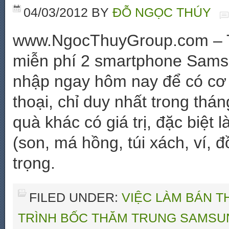
04/03/2012
BY
ĐỖ NGỌC THÚY
www.NgocThuyGroup.com – Th
miễn phí 2 smartphone Samsu
nhập ngay hôm nay để có cơ 
thoại, chỉ duy nhất trong th
quà khác có giá trị, đặc biệt
(son, má hồng, túi xách, ví, 
trọng.
FILED UNDER:
VIỆC LÀM BÁN T
TRÌNH BỐC THĂM TRUNG SAMSUN